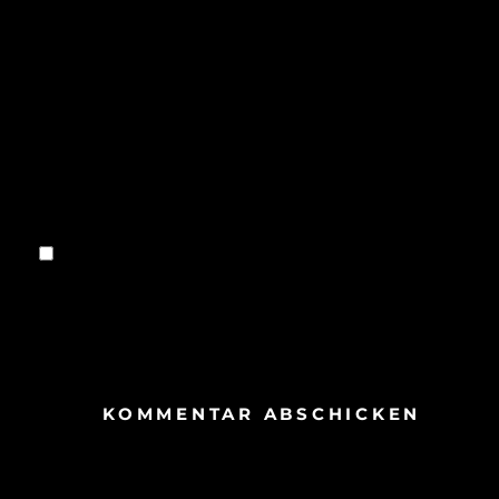
E-Mail-Adresse
*
Website
Name, E-Mail-Adresse und Website in
diesem Browser für meinen nächsten
Kommentar speichern.